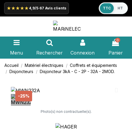
★★★★★
4,9/5
·
67 Avis clients
TTC
HT
0
Menu
Rechercher
Connexion
Panier
Accueil
Matériel électriques
Coffrets et équipements
Disjoncteurs
Disjoncteur 3kA - C - 2P - 32A - 2MOD.
-25%
Photo(s) non contractuelle(s).