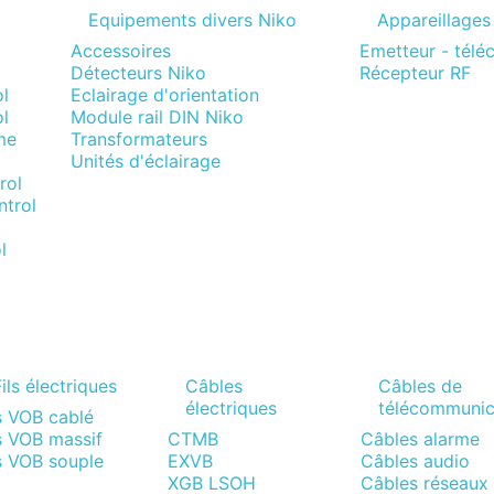
Equipements divers Niko
Appareillages
Accessoires
Emetteur - tél
Détecteurs Niko
Récepteur RF
l
Eclairage d'orientation
l
Module rail DIN Niko
me
Transformateurs
Unités d'éclairage
rol
trol
l
ils électriques
Câbles
Câbles de
électriques
télécommunic
s VOB cablé
s VOB massif
CTMB
Câbles alarme
s VOB souple
EXVB
Câbles audio
XGB LSOH
Câbles réseaux