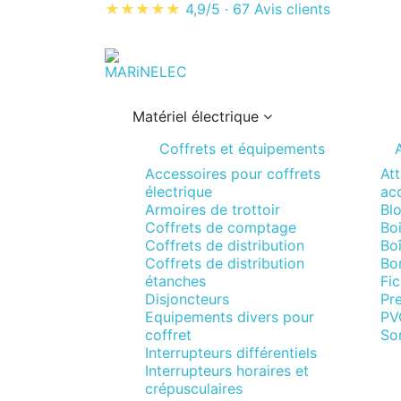
★★★★★
4,9/5
·
67 Avis clients
Matériel électrique
Coffrets et équipements
A
Accessoires pour coffrets
Att
électrique
acc
Armoires de trottoir
Blo
Coffrets de comptage
Boi
Coffrets de distribution
Boî
Coffrets de distribution
Bo
étanches
Fi
Disjoncteurs
Pr
Equipements divers pour
PV
coffret
So
Interrupteurs différentiels
Interrupteurs horaires et
crépusculaires