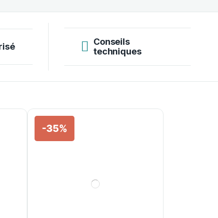
Conseils
risé
techniques
-35%