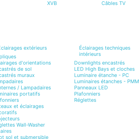
XVB
Câbles TV
Eclairages extérieurs
Éclairages techniques
intérieurs
pliques
airages d'orientations
Downlights encastrés
astrés de sol
LED High Bays et cloches
castrés muraux
Luminaire étanche - PC
mpadaires
Luminaires étanches - PM
nternes / Lampadaires
Panneaux LED
inaires portatifs
Plafonniers
fonniers
Réglettes
eaux et éclairages
oratifs
jecteurs
glettes Wall-Washer
aires
t sol et submersible