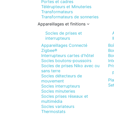
Portes et cadres
Télérupteurs et Minuteries
Transformateurs
Transformateurs de sonneries
Appareillages et finitions
Socles de prises et
interrupteurs
Appareillages Connecté
Boî
Zigbee®
Bor
Interrupteurs cartes d'hôtel
Bo
Socles boutons-poussoirs
In
Socles de prises Niko avec ou
Pr
sans terre
P
Socles détecteurs de
Pl
mouvement
Set
Socles interrupteurs
Socles minuteries
Socles prises réseaux et
multimédia
Socles variateurs
Thermostats