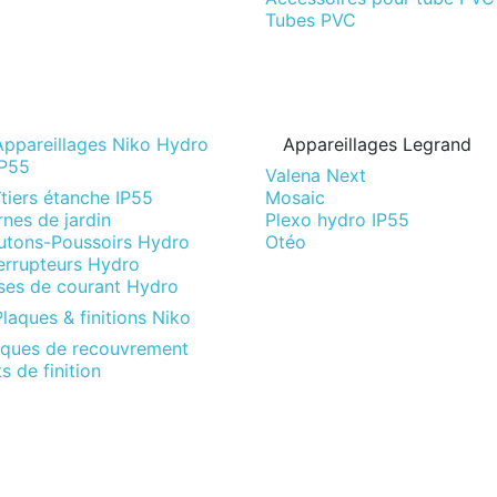
Tubes PVC
Appareillages Niko Hydro
Appareillages Legrand
IP55
Valena Next
tiers étanche IP55
Mosaic
nes de jardin
Plexo hydro IP55
utons-Poussoirs Hydro
Otéo
terrupteurs Hydro
ises de courant Hydro
laques & finitions Niko
aques de recouvrement
s de finition