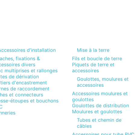
ccessoires d'installation
Mise à la terre
aches, fixations &
Fils et boucle de terre
essoires divers
Piquets de terre et
c multiprises et rallonges
accessoires
tes de dérivation
Goulottes, moulures et
tiers d'encastrement
accessoires
rnes de raccordement
Accessoires moulures et
ches et connecteurs
goulottes
esse-étoupes et bouchons
Goulottes de distribution
C
Moulures et goulottes
nneries
Tubes et chemin de
câbles
Accessoires pour tube PVC