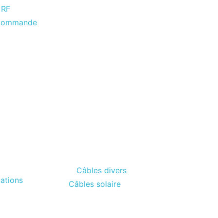
 RF
écommande
Câbles divers
ations
Câbles solaire