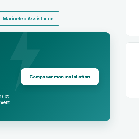
Marinelec Assistance
Composer mon installation
ns et
ement