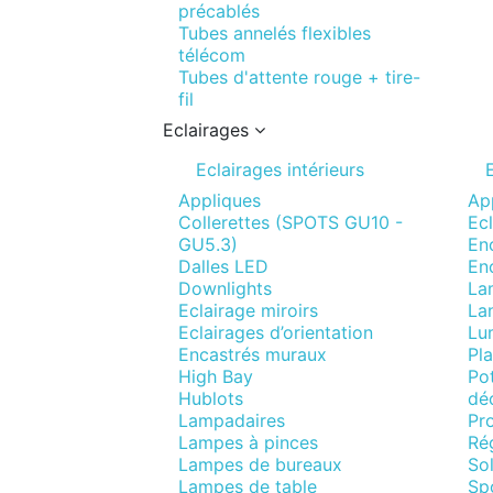
précablés
Tubes annelés flexibles
télécom
Tubes d'attente rouge + tire-
fil
Eclairages
Eclairages intérieurs
Appliques
Ap
Collerettes (SPOTS GU10 -
Ecl
GU5.3)
Enc
Dalles LED
En
Downlights
La
Eclairage miroirs
La
Eclairages d’orientation
Lum
Encastrés muraux
Pla
High Bay
Pot
Hublots
déc
Lampadaires
Pro
Lampes à pinces
Ré
Lampes de bureaux
Sol
Lampes de table
Spo