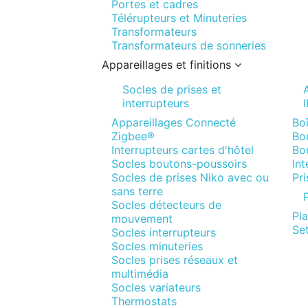
Portes et cadres
Télérupteurs et Minuteries
Transformateurs
Transformateurs de sonneries
Appareillages et finitions
Socles de prises et
interrupteurs
Appareillages Connecté
Boî
Zigbee®
Bor
Interrupteurs cartes d'hôtel
Bo
Socles boutons-poussoirs
In
Socles de prises Niko avec ou
Pr
sans terre
P
Socles détecteurs de
Pl
mouvement
Set
Socles interrupteurs
Socles minuteries
Socles prises réseaux et
multimédia
Socles variateurs
Thermostats