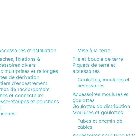
ccessoires d'installation
Mise à la terre
aches, fixations &
Fils et boucle de terre
essoires divers
Piquets de terre et
c multiprises et rallonges
accessoires
tes de dérivation
Goulottes, moulures et
tiers d'encastrement
accessoires
rnes de raccordement
Accessoires moulures et
ches et connecteurs
goulottes
esse-étoupes et bouchons
Goulottes de distribution
C
Moulures et goulottes
nneries
Tubes et chemin de
câbles
Accessoires pour tube PVC