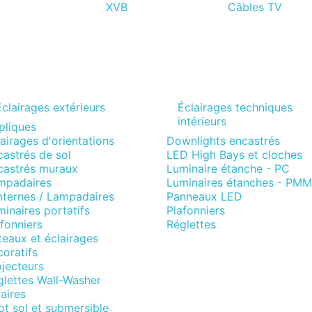
XVB
Câbles TV
Eclairages extérieurs
Éclairages techniques
intérieurs
pliques
airages d'orientations
Downlights encastrés
astrés de sol
LED High Bays et cloches
castrés muraux
Luminaire étanche - PC
mpadaires
Luminaires étanches - PM
nternes / Lampadaires
Panneaux LED
inaires portatifs
Plafonniers
fonniers
Réglettes
eaux et éclairages
oratifs
jecteurs
glettes Wall-Washer
aires
t sol et submersible