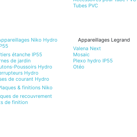
Tubes PVC
Appareillages Niko Hydro
Appareillages Legrand
IP55
Valena Next
tiers étanche IP55
Mosaic
nes de jardin
Plexo hydro IP55
utons-Poussoirs Hydro
Otéo
terrupteurs Hydro
ises de courant Hydro
laques & finitions Niko
aques de recouvrement
s de finition