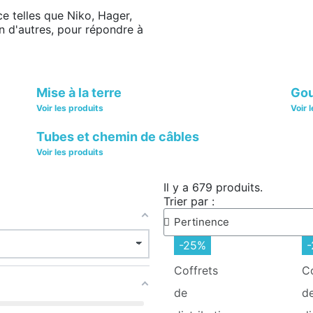
e telles que
Niko
, Hager,
n d'autres, pour répondre à
Mise à la terre
Gou
Voir les produits
Voir 
Tubes et chemin de câbles
Voir les produits
Il y a 679 produits.
Trier par :
-25%
Coffrets
C
de
d