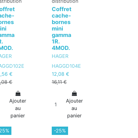
stribution
distribution
offret
Coffret
ache-
cache-
ornes
bornes
ini
mini
amma
gamma
R.
1R.
MOD.
4MOD.
AGER
HAGER
AGGD102E
HAGGD104E
0,56 €
12,08 €
4,08 €
16,11 €
Ajouter
Ajouter
au
au
panier
panier
-25%
-25%