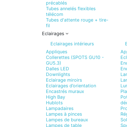
précablés
Tubes annelés flexibles
télécom
Tubes d'attente rouge + tire-
fil
Eclairages
Eclairages intérieurs
Appliques
Ap
Collerettes (SPOTS GU10 -
Ecl
GU5.3)
Enc
Dalles LED
En
Downlights
La
Eclairage miroirs
La
Eclairages d’orientation
Lum
Encastrés muraux
Pla
High Bay
Pot
Hublots
déc
Lampadaires
Pro
Lampes à pinces
Ré
Lampes de bureaux
Sol
Lampes de table
Spo