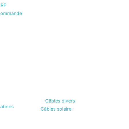
 RF
écommande
Câbles divers
ations
Câbles solaire