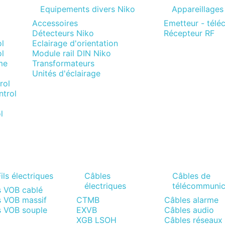
Equipements divers Niko
Appareillages
Accessoires
Emetteur - tél
Détecteurs Niko
Récepteur RF
l
Eclairage d'orientation
l
Module rail DIN Niko
me
Transformateurs
Unités d'éclairage
rol
trol
l
ils électriques
Câbles
Câbles de
électriques
télécommunic
s VOB cablé
s VOB massif
CTMB
Câbles alarme
s VOB souple
EXVB
Câbles audio
XGB LSOH
Câbles réseaux