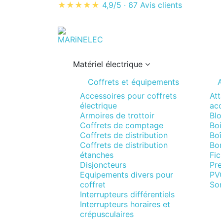
★★★★★
4,9/5
·
67 Avis clients
Matériel électrique
Coffrets et équipements
A
Accessoires pour coffrets
Att
électrique
acc
Armoires de trottoir
Blo
Coffrets de comptage
Boi
Coffrets de distribution
Boî
Coffrets de distribution
Bo
étanches
Fi
Disjoncteurs
Pr
Equipements divers pour
PV
coffret
So
Interrupteurs différentiels
Interrupteurs horaires et
crépusculaires