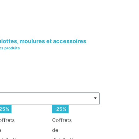
lottes, moulures et accessoires
les produits
-25%
-25%
offrets
Coffrets
e
de