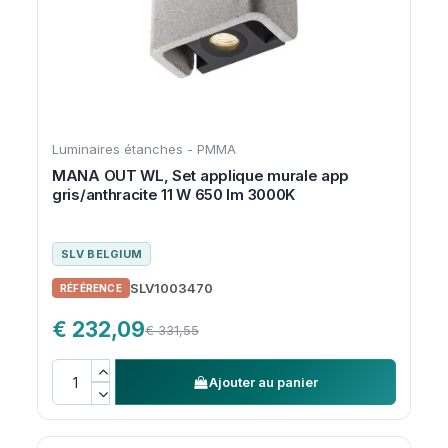
Luminaires étanches - PMMA
MANA OUT WL, Set applique murale app
gris/anthracite 11 W 650 lm 3000K
SLV BELGIUM
SLV1003470
€ 232,09
€ 331,55
Ajouter au panier