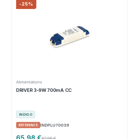
-25%
Alimentations
DRIVER 3-9W 700mA CC
INDIGO
INDPLU70039
65,98 €
87,98 €