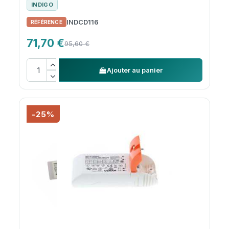
INDIGO
INDCD116
71,70 €
95,60 €
Ajouter au panier
-25%