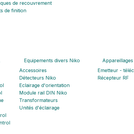
aques de recouvrement
s de finition
&
Equipements divers Niko
Appareillages
Accessoires
Emetteur - tél
Détecteurs Niko
Récepteur RF
ol
Eclairage d'orientation
l
Module rail DIN Niko
me
Transformateurs
Unités d'éclairage
rol
trol