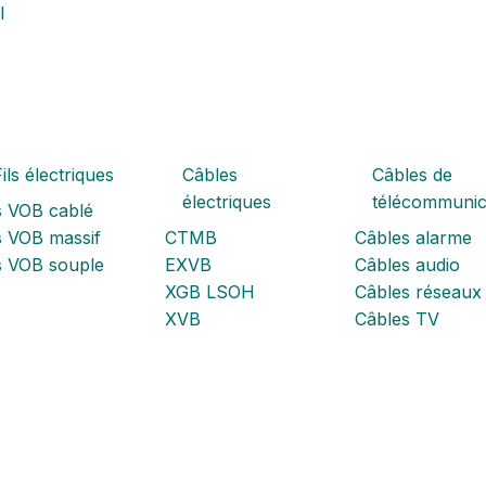
l
ils électriques
Câbles
Câbles de
électriques
télécommunic
s VOB cablé
s VOB massif
CTMB
Câbles alarme
ls VOB souple
EXVB
Câbles audio
XGB LSOH
Câbles réseaux
XVB
Câbles TV