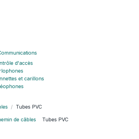
Communications
ntrôle d'accès
rlophones
nettes et carillons
déophones
bles
Tubes PVC
hemin de câbles
Tubes PVC