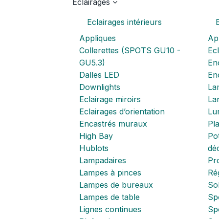
Eclairages
Eclairages intérieurs
Appliques
Ap
Collerettes (SPOTS GU10 -
Ecl
GU5.3)
Enc
Dalles LED
En
Downlights
La
Eclairage miroirs
La
Eclairages d’orientation
Lum
Encastrés muraux
Pl
High Bay
Pot
Hublots
déc
Lampadaires
Pr
Lampes à pinces
Ré
Lampes de bureaux
Sol
Lampes de table
Spo
Lignes continues
Sp