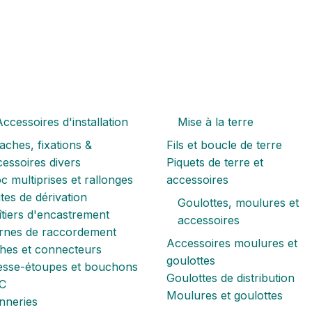
ccessoires d'installation
Mise à la terre
aches, fixations &
Fils et boucle de terre
essoires divers
Piquets de terre et
c multiprises et rallonges
accessoires
tes de dérivation
Goulottes, moulures et
tiers d'encastrement
accessoires
rnes de raccordement
Accessoires moulures et
ches et connecteurs
goulottes
esse-étoupes et bouchons
Goulottes de distribution
C
Moulures et goulottes
nneries