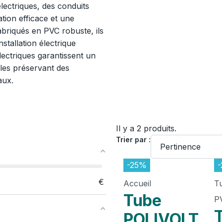
ectriques, des conduits
tion efficace et une
abriqués en PVC robuste, ils
nstallation électrique
électriques garantissent un
les préservant des
aux.
Il y a 2 produits.
Trier par :
-25%
€
Accueil
T
Tube
P
POLIVOLT