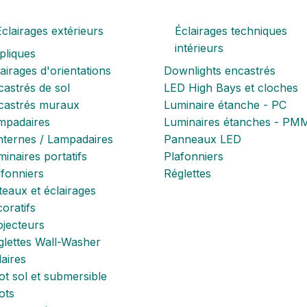
Eclairages extérieurs
Éclairages techniques
intérieurs
pliques
airages d'orientations
Downlights encastrés
astrés de sol
LED High Bays et cloches
castrés muraux
Luminaire étanche - PC
mpadaires
Luminaires étanches - PM
nternes / Lampadaires
Panneaux LED
inaires portatifs
Plafonniers
afonniers
Réglettes
eaux et éclairages
oratifs
ojecteurs
glettes Wall-Washer
aires
t sol et submersible
ots