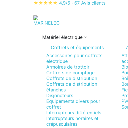
★★★★★
4,9/5
·
67 Avis clients
Matériel électrique
Coffrets et équipements
A
Accessoires pour coffrets
Att
électrique
acc
Armoires de trottoir
Blo
Coffrets de comptage
Boi
Coffrets de distribution
Boî
Coffrets de distribution
Bo
étanches
Fi
Disjoncteurs
Pr
Equipements divers pour
PV
coffret
So
Interrupteurs différentiels
Interrupteurs horaires et
crépusculaires