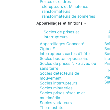
Portes et cadres
Télérupteurs et Minuteries
Transformateurs
Transformateurs de sonneries
Appareillages et finitions
Socles de prises et
interrupteurs
Appareillages Connecté
Boî
Zigbee®
Bor
Interrupteurs cartes d'hôtel
Bo
Socles boutons-poussoirs
In
Socles de prises Niko avec ou
Pr
sans terre
P
Socles détecteurs de
Pl
mouvement
Set
Socles interrupteurs
Socles minuteries
Socles prises réseaux et
multimédia
Socles variateurs
Thermostats