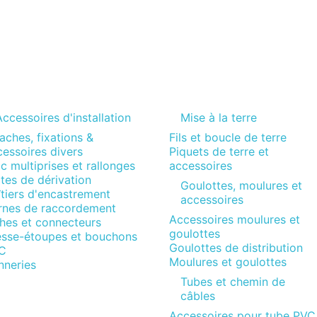
ccessoires d'installation
Mise à la terre
aches, fixations &
Fils et boucle de terre
essoires divers
Piquets de terre et
c multiprises et rallonges
accessoires
tes de dérivation
Goulottes, moulures et
tiers d'encastrement
accessoires
rnes de raccordement
Accessoires moulures et
ches et connecteurs
goulottes
esse-étoupes et bouchons
Goulottes de distribution
C
Moulures et goulottes
nneries
Tubes et chemin de
câbles
Accessoires pour tube PVC