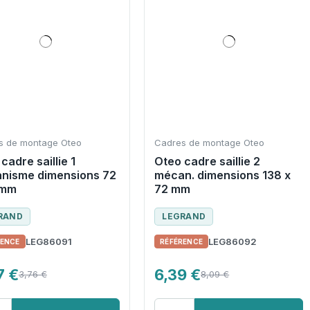
s de montage Oteo
Cadres de montage Oteo
cadre saillie 1
Oteo cadre saillie 2
nisme dimensions 72
mécan. dimensions 138 x
 mm
72 mm
RAND
LEGRAND
LEG86091
LEG86092
7 €
6,39 €
3,76 €
8,09 €