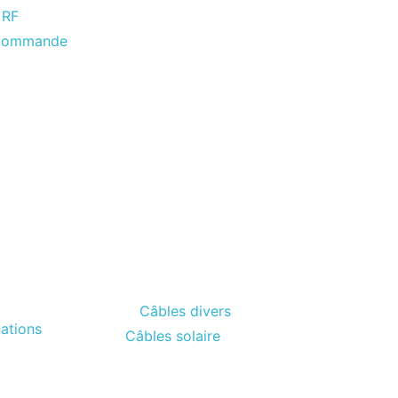
 RF
écommande
Câbles divers
ations
Câbles solaire