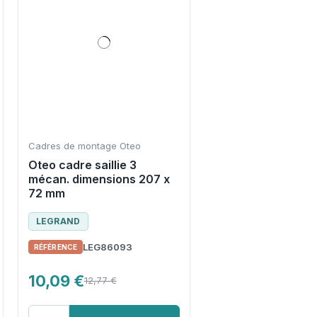
Cadres de montage Oteo
Oteo cadre saillie 3
mécan. dimensions 207 x
72 mm
LEGRAND
LEG86093
10,09 €
12,77 €