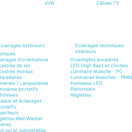
XVB
Câbles TV
Eclairages extérieurs
Éclairages techniques
intérieurs
pliques
airages d'orientations
Downlights encastrés
astrés de sol
LED High Bays et cloches
castrés muraux
Luminaire étanche - PC
mpadaires
Luminaires étanches - PM
nternes / Lampadaires
Panneaux LED
inaires portatifs
Plafonniers
fonniers
Réglettes
eaux et éclairages
oratifs
jecteurs
glettes Wall-Washer
aires
t sol et submersible