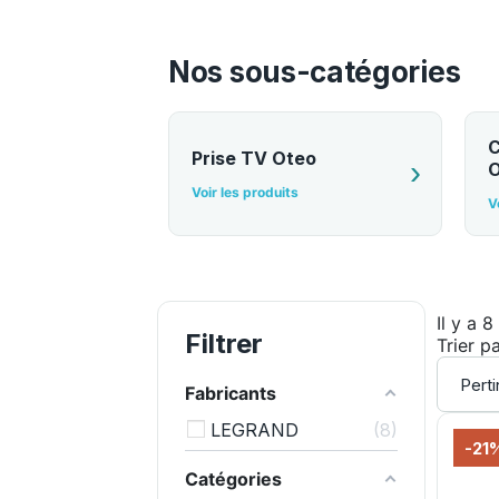
Nos sous-catégories
C
Prise TV Oteo
O
Voir les produits
V
Il y a 8
Filtrer
Trier pa
Fabricants
LEGRAND
8
-21
Catégories