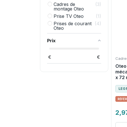
Cadres de
3
montage Oteo
Prise TV Oteo
1
Prises de courant
4
Oteo
Prix
€
€
Cadre
Oteo 
méca
x 72
LEG
2,9