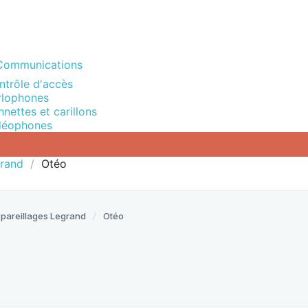
Communications
ntrôle d'accès
rlophones
nettes et carillons
déophones
grand
Otéo
pareillages Legrand
Otéo