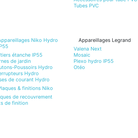
Tubes PVC
Appareillages Niko Hydro
Appareillages Legrand
IP55
Valena Next
tiers étanche IP55
Mosaic
nes de jardin
Plexo hydro IP55
utons-Poussoirs Hydro
Otéo
terrupteurs Hydro
ises de courant Hydro
laques & finitions Niko
aques de recouvrement
s de finition