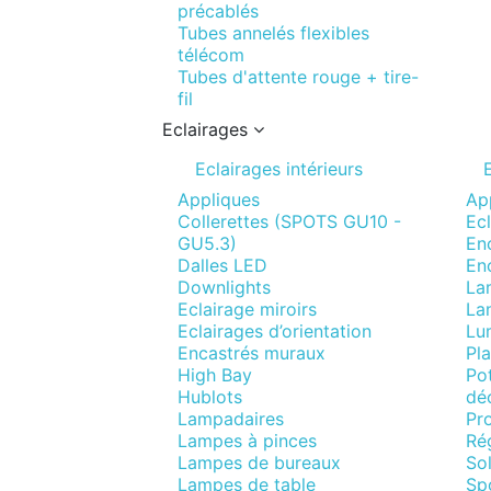
précablés
Tubes annelés flexibles
télécom
Tubes d'attente rouge + tire-
fil
Eclairages
Eclairages intérieurs
Appliques
Ap
Collerettes (SPOTS GU10 -
Ecl
GU5.3)
Enc
Dalles LED
En
Downlights
La
Eclairage miroirs
La
Eclairages d’orientation
Lum
Encastrés muraux
Pla
High Bay
Pot
Hublots
déc
Lampadaires
Pro
Lampes à pinces
Ré
Lampes de bureaux
Sol
Lampes de table
Spo