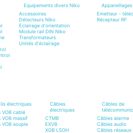
Equipements divers Niko
Appareillages
Accessoires
Emetteur - tél
Détecteurs Niko
Récepteur RF
l
Eclairage d'orientation
l
Module rail DIN Niko
me
Transformateurs
Unités d'éclairage
rol
trol
l
ils électriques
Câbles
Câbles de
électriques
télécommunic
s VOB cablé
s VOB massif
CTMB
Câbles alarme
s VOB souple
EXVB
Câbles audio
XGB LSOH
Câbles réseaux