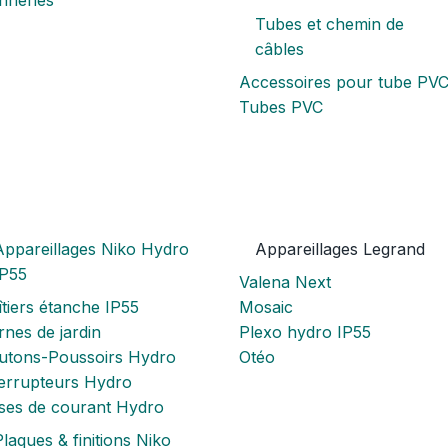
Tubes et chemin de
câbles
Accessoires pour tube PV
Tubes PVC
Appareillages Niko Hydro
Appareillages Legrand
IP55
Valena Next
tiers étanche IP55
Mosaic
nes de jardin
Plexo hydro IP55
utons-Poussoirs Hydro
Otéo
terrupteurs Hydro
ises de courant Hydro
laques & finitions Niko