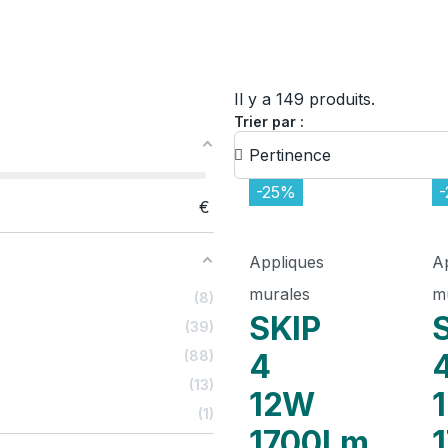
Il y a 149 produits.
Trier par :
-25%
€
Appliques
A
murales
m
8
SKIP
39
88
4
13
12W
1
1700Lm