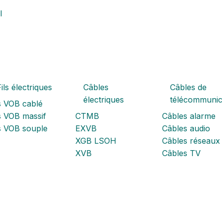
l
ils électriques
Câbles
Câbles de
électriques
télécommunic
s VOB cablé
s VOB massif
CTMB
Câbles alarme
ls VOB souple
EXVB
Câbles audio
XGB LSOH
Câbles réseaux
XVB
Câbles TV