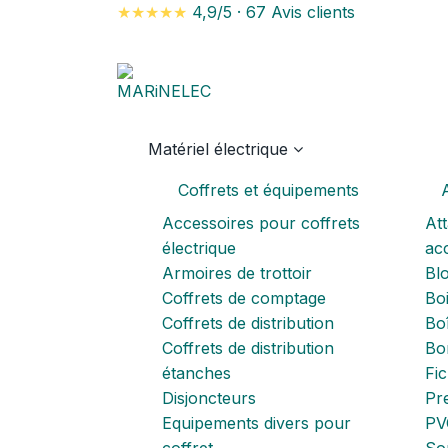
★★★★★
4,9/5
·
67 Avis clients
Matériel électrique
Coffrets et équipements
A
Accessoires pour coffrets
Att
électrique
acc
Armoires de trottoir
Blo
Coffrets de comptage
Boi
Coffrets de distribution
Boî
Coffrets de distribution
Bo
étanches
Fi
Disjoncteurs
Pr
Equipements divers pour
PV
coffret
So