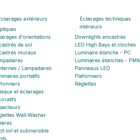
Eclairages extérieurs
Éclairages techniques
intérieurs
pliques
airages d'orientations
Downlights encastrés
astrés de sol
LED High Bays et cloches
castrés muraux
Luminaire étanche - PC
mpadaires
Luminaires étanches - PM
nternes / Lampadaires
Panneaux LED
inaires portatifs
Plafonniers
afonniers
Réglettes
eaux et éclairages
oratifs
ojecteurs
glettes Wall-Washer
aires
t sol et submersible
ots