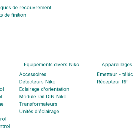
aques de recouvrement
s de finition
&
Equipements divers Niko
Appareillages
Accessoires
Emetteur - tél
Détecteurs Niko
Récepteur RF
ol
Eclairage d'orientation
l
Module rail DIN Niko
me
Transformateurs
Unités d'éclairage
rol
trol