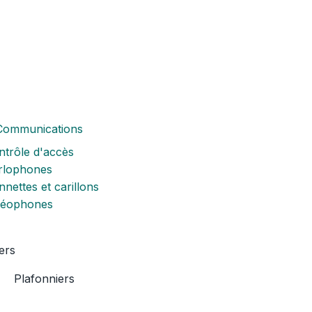
Communications
ntrôle d'accès
rlophones
nettes et carillons
déophones
ers
Plafonniers