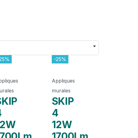
-25%
-25%
ppliques
Appliques
urales
murales
SKIP
SKIP
4
4
12W
12W
1700Lm
1700Lm