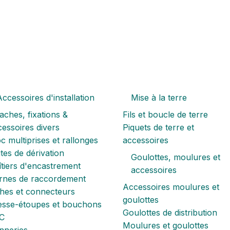
ccessoires d'installation
Mise à la terre
aches, fixations &
Fils et boucle de terre
essoires divers
Piquets de terre et
c multiprises et rallonges
accessoires
tes de dérivation
Goulottes, moulures et
tiers d'encastrement
accessoires
rnes de raccordement
Accessoires moulures et
ches et connecteurs
goulottes
esse-étoupes et bouchons
Goulottes de distribution
C
Moulures et goulottes
nneries