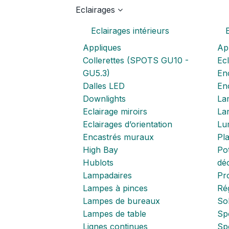
Eclairages
Eclairages intérieurs
Appliques
Ap
Collerettes (SPOTS GU10 -
Ecl
GU5.3)
Enc
Dalles LED
En
Downlights
La
Eclairage miroirs
La
Eclairages d’orientation
Lum
Encastrés muraux
Pl
High Bay
Pot
Hublots
déc
Lampadaires
Pr
Lampes à pinces
Ré
Lampes de bureaux
Sol
Lampes de table
Spo
Lignes continues
Sp