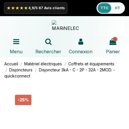
★★★★★
4,9/5
·
67 Avis clients
TTC
HT
0
Menu
Rechercher
Connexion
Panier
Accueil
Matériel électriques
Coffrets et équipements
Disjoncteurs
Disjoncteur 3kA - C - 2P - 32A - 2MOD. -
quickconnect
-25%