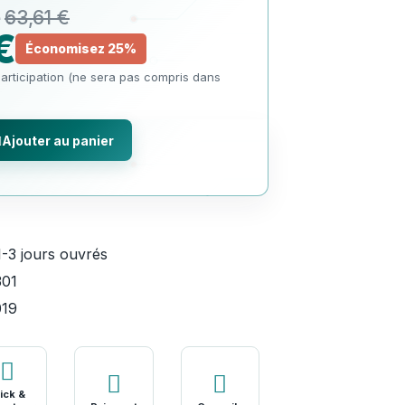
63,61 €
€
Économisez 25%
articipation (ne sera pas compris dans
Ajouter au panier
1-3 jours ouvrés
01
019
ick &