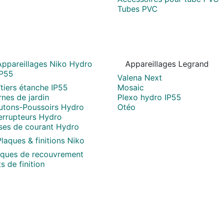
Tubes PVC
Appareillages Niko Hydro
Appareillages Legrand
IP55
Valena Next
tiers étanche IP55
Mosaic
nes de jardin
Plexo hydro IP55
utons-Poussoirs Hydro
Otéo
terrupteurs Hydro
ises de courant Hydro
laques & finitions Niko
aques de recouvrement
s de finition