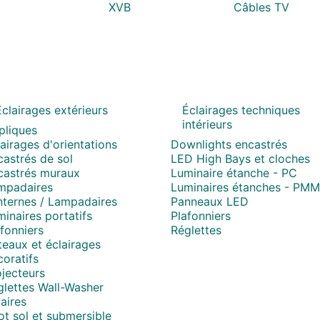
XVB
Câbles TV
Eclairages extérieurs
Éclairages techniques
intérieurs
pliques
airages d'orientations
Downlights encastrés
astrés de sol
LED High Bays et cloches
castrés muraux
Luminaire étanche - PC
mpadaires
Luminaires étanches - PM
nternes / Lampadaires
Panneaux LED
inaires portatifs
Plafonniers
fonniers
Réglettes
eaux et éclairages
oratifs
jecteurs
glettes Wall-Washer
aires
t sol et submersible