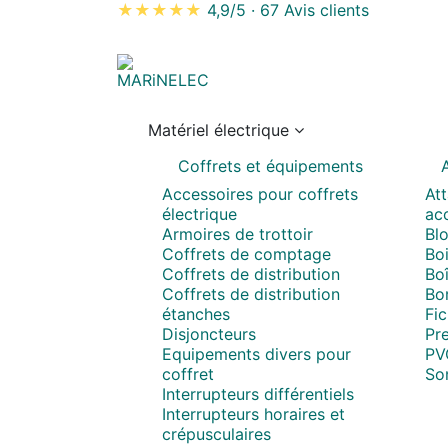
★★★★★
4,9/5
·
67 Avis clients
Matériel électrique
Coffrets et équipements
A
Accessoires pour coffrets
Att
électrique
acc
Armoires de trottoir
Blo
Coffrets de comptage
Boi
Coffrets de distribution
Boî
Coffrets de distribution
Bo
étanches
Fi
Disjoncteurs
Pr
Equipements divers pour
PV
coffret
So
Interrupteurs différentiels
Interrupteurs horaires et
crépusculaires