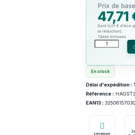
47,71 
Dont 0,01 € d'éco-p
la réduction)
Taxes incluses
En stock
Délai d'expédition :
Référence :
HAGST3
EAN13 :
3250615703
Cl
Livraison