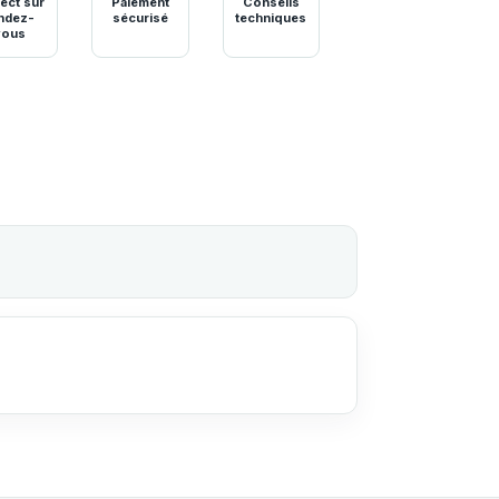
ect sur
Paiement
Conseils
ndez-
sécurisé
techniques
vous