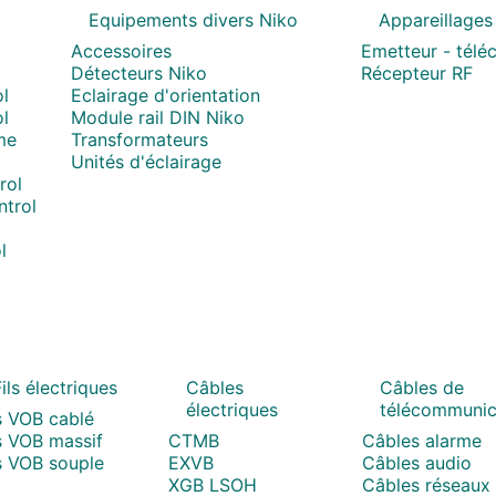
Equipements divers Niko
Appareillages
Accessoires
Emetteur - tél
Détecteurs Niko
Récepteur RF
l
Eclairage d'orientation
l
Module rail DIN Niko
me
Transformateurs
Unités d'éclairage
rol
trol
l
ils électriques
Câbles
Câbles de
électriques
télécommunic
s VOB cablé
s VOB massif
CTMB
Câbles alarme
s VOB souple
EXVB
Câbles audio
XGB LSOH
Câbles réseaux