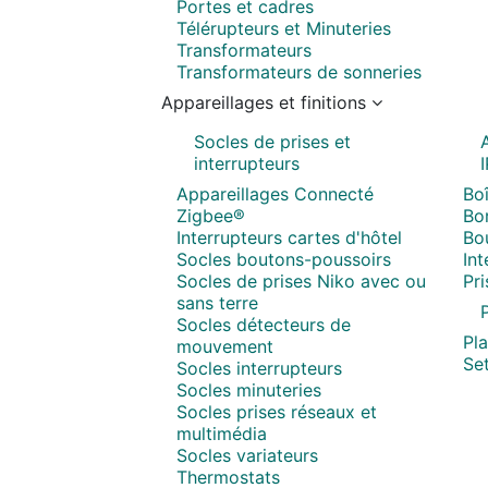
Portes et cadres
Télérupteurs et Minuteries
Transformateurs
Transformateurs de sonneries
Appareillages et finitions
Socles de prises et
interrupteurs
Appareillages Connecté
Boî
Zigbee®
Bor
Interrupteurs cartes d'hôtel
Bo
Socles boutons-poussoirs
In
Socles de prises Niko avec ou
Pr
sans terre
P
Socles détecteurs de
Pl
mouvement
Set
Socles interrupteurs
Socles minuteries
Socles prises réseaux et
multimédia
Socles variateurs
Thermostats