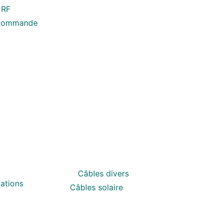
 RF
écommande
Câbles divers
ations
Câbles solaire