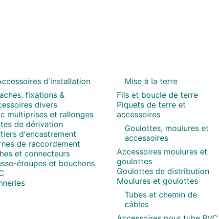
ccessoires d'installation
Mise à la terre
aches, fixations &
Fils et boucle de terre
essoires divers
Piquets de terre et
c multiprises et rallonges
accessoires
tes de dérivation
Goulottes, moulures et
tiers d'encastrement
accessoires
rnes de raccordement
Accessoires moulures et
ches et connecteurs
goulottes
esse-étoupes et bouchons
Goulottes de distribution
C
Moulures et goulottes
nneries
Tubes et chemin de
câbles
Accessoires pour tube PVC