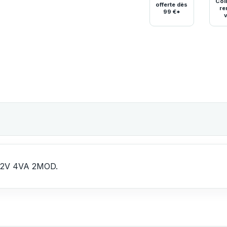
Coll
offerte dès
re
99 €*
-12V 4VA 2MOD.