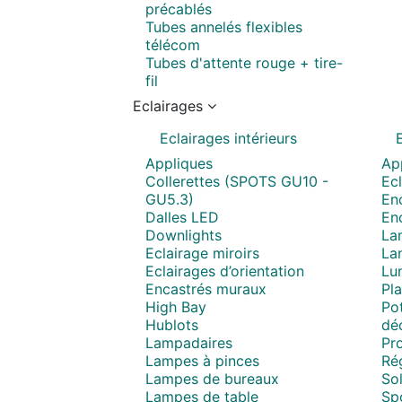
précablés
Tubes annelés flexibles
télécom
Tubes d'attente rouge + tire-
fil
Eclairages
Eclairages intérieurs
Appliques
Ap
Collerettes (SPOTS GU10 -
Ecl
GU5.3)
Enc
Dalles LED
En
Downlights
La
Eclairage miroirs
La
Eclairages d’orientation
Lum
Encastrés muraux
Pla
High Bay
Pot
Hublots
déc
Lampadaires
Pro
Lampes à pinces
Ré
Lampes de bureaux
Sol
Lampes de table
Spo