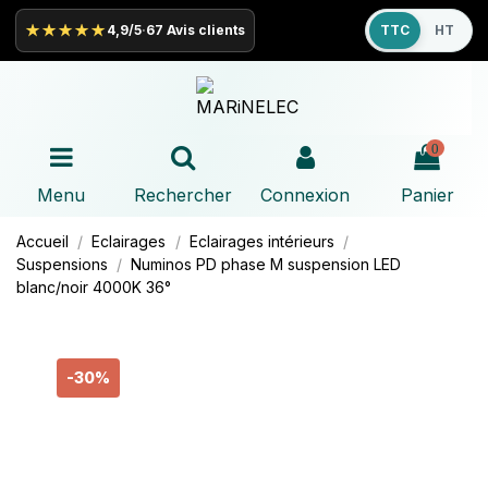
★★★★★
4,9/5
·
67 Avis clients
TTC
HT
0
Menu
Rechercher
Connexion
Panier
Accueil
Eclairages
Eclairages intérieurs
Suspensions
Numinos PD phase M suspension LED
blanc/noir 4000K 36°
-30%