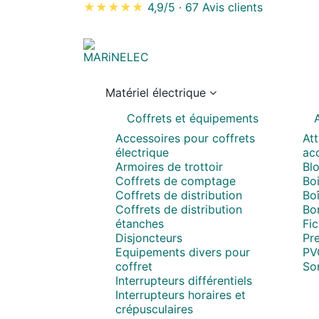
★★★★★
4,9/5
·
67 Avis clients
Matériel électrique
Coffrets et équipements
A
Accessoires pour coffrets
Att
électrique
acc
Armoires de trottoir
Blo
Coffrets de comptage
Boi
Coffrets de distribution
Boî
Coffrets de distribution
Bo
étanches
Fi
Disjoncteurs
Pr
Equipements divers pour
PV
coffret
So
Interrupteurs différentiels
Interrupteurs horaires et
crépusculaires