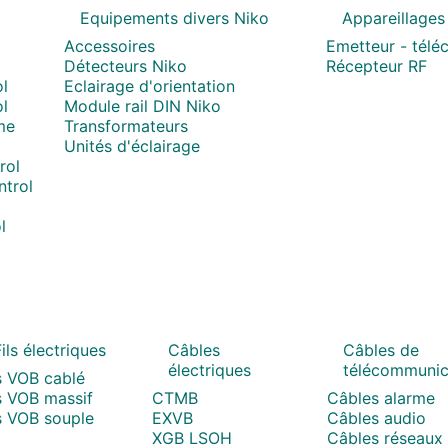
Equipements divers Niko
Appareillages
Accessoires
Emetteur - tél
Détecteurs Niko
Récepteur RF
l
Eclairage d'orientation
l
Module rail DIN Niko
me
Transformateurs
Unités d'éclairage
rol
trol
l
ils électriques
Câbles
Câbles de
électriques
télécommunic
s VOB cablé
s VOB massif
CTMB
Câbles alarme
s VOB souple
EXVB
Câbles audio
XGB LSOH
Câbles réseaux