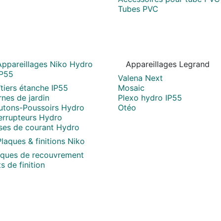
Tubes PVC
Appareillages Niko Hydro
Appareillages Legrand
IP55
Valena Next
tiers étanche IP55
Mosaic
nes de jardin
Plexo hydro IP55
utons-Poussoirs Hydro
Otéo
terrupteurs Hydro
ises de courant Hydro
laques & finitions Niko
aques de recouvrement
s de finition