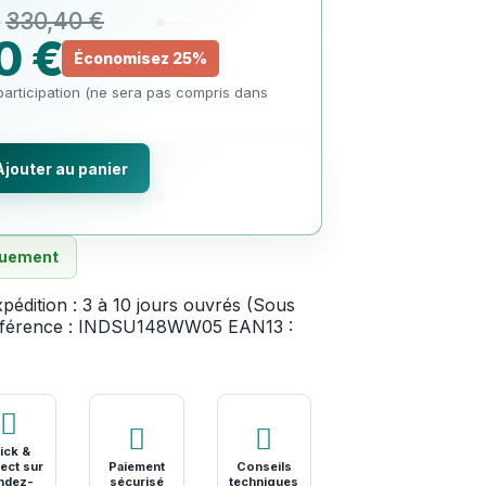
330,40 €
0 €
Économisez 25%
articipation (ne sera pas compris dans
Ajouter au panier
quement
pédition : 3 à 10 jours ouvrés (Sous
férence :
INDSU148WW05
EAN13 :
ick &
ect sur
Paiement
Conseils
ndez-
sécurisé
techniques