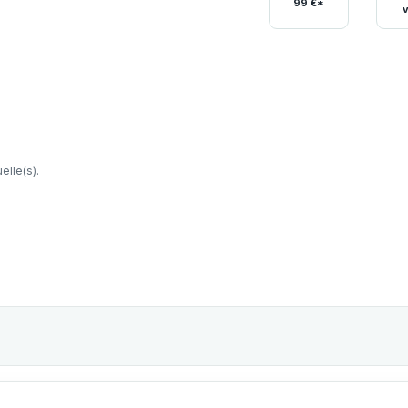
99 €*
elle(s).