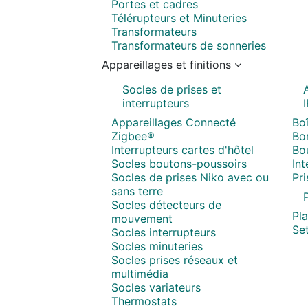
Portes et cadres
Télérupteurs et Minuteries
Transformateurs
Transformateurs de sonneries
Appareillages et finitions
Socles de prises et
interrupteurs
Appareillages Connecté
Boî
Zigbee®
Bor
Interrupteurs cartes d'hôtel
Bo
Socles boutons-poussoirs
In
Socles de prises Niko avec ou
Pr
sans terre
P
Socles détecteurs de
Pl
mouvement
Set
Socles interrupteurs
Socles minuteries
Socles prises réseaux et
multimédia
Socles variateurs
Thermostats