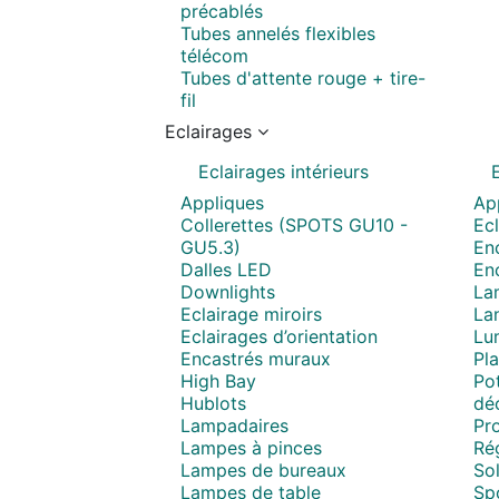
précablés
Tubes annelés flexibles
télécom
Tubes d'attente rouge + tire-
fil
Eclairages
Eclairages intérieurs
Appliques
Ap
Collerettes (SPOTS GU10 -
Ecl
GU5.3)
Enc
Dalles LED
En
Downlights
La
Eclairage miroirs
La
Eclairages d’orientation
Lum
Encastrés muraux
Pla
High Bay
Pot
Hublots
déc
Lampadaires
Pro
Lampes à pinces
Ré
Lampes de bureaux
Sol
Lampes de table
Spo