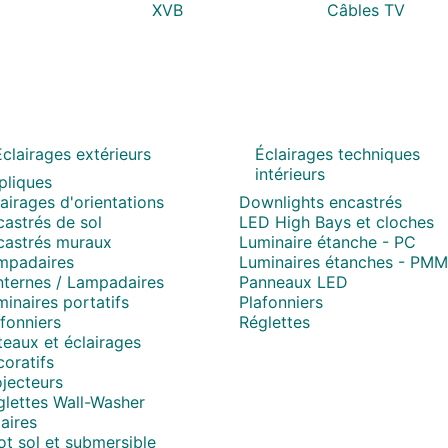
XVB
Câbles TV
Eclairages extérieurs
Éclairages techniques
intérieurs
pliques
airages d'orientations
Downlights encastrés
astrés de sol
LED High Bays et cloches
castrés muraux
Luminaire étanche - PC
mpadaires
Luminaires étanches - PM
nternes / Lampadaires
Panneaux LED
inaires portatifs
Plafonniers
fonniers
Réglettes
eaux et éclairages
oratifs
jecteurs
glettes Wall-Washer
aires
t sol et submersible