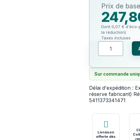
247,8
Dont 0,07 € d'éco-p
la réduction)
Taxes incluses
Sur commande uni
Délai d'expédition :
Ex
réserve fabricant)
Ré
5411373341471
Cl
Livraison
Coll
offerte dès
re