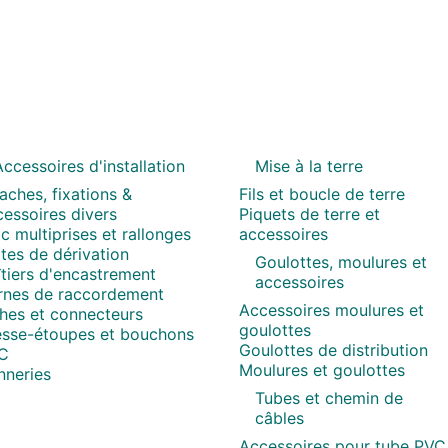
ccessoires d'installation
Mise à la terre
aches, fixations &
Fils et boucle de terre
essoires divers
Piquets de terre et
c multiprises et rallonges
accessoires
tes de dérivation
Goulottes, moulures et
tiers d'encastrement
accessoires
rnes de raccordement
Accessoires moulures et
ches et connecteurs
goulottes
esse-étoupes et bouchons
Goulottes de distribution
C
Moulures et goulottes
nneries
Tubes et chemin de
câbles
Accessoires pour tube PVC