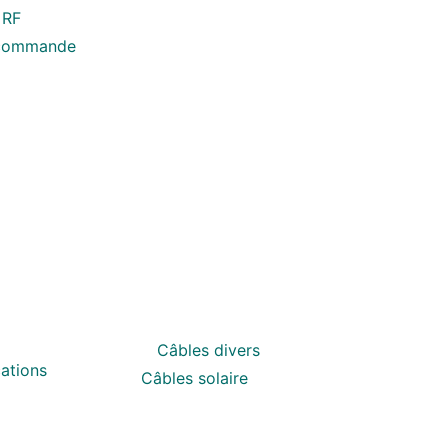
 RF
écommande
Câbles divers
ations
Câbles solaire