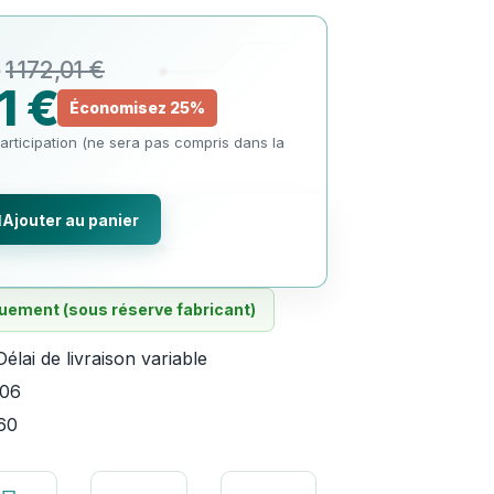
1 172,01 €
1 €
Économisez 25%
articipation (ne sera pas compris dans la
Ajouter au panier
ement (sous réserve fabricant)
Délai de livraison variable
406
60