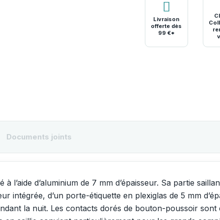
Cl
Livraison
Coll
offerte dès
re
99 €*
Documents joints
vé à l’aide d’aluminium de 7 mm d’épaisseur. Sa partie saill
ur intégrée, d’un porte-étiquette en plexiglas de 5 mm d’ép
pendant la nuit. Les contacts dorés de bouton-poussoir son