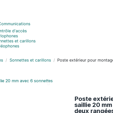
Communications
ntrôle d'accès
rlophones
nettes et carillons
déophones
ns
Sonnettes et carillons
Poste extérieur pour montag
Poste extéri
saillie 20 m
deux rangées