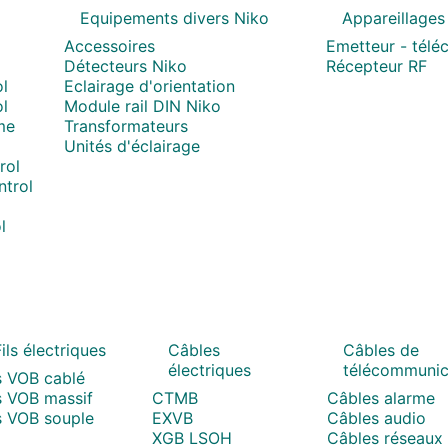
Equipements divers Niko
Appareillages
Accessoires
Emetteur - tél
Détecteurs Niko
Récepteur RF
l
Eclairage d'orientation
l
Module rail DIN Niko
me
Transformateurs
Unités d'éclairage
rol
trol
l
ils électriques
Câbles
Câbles de
électriques
télécommunic
s VOB cablé
s VOB massif
CTMB
Câbles alarme
s VOB souple
EXVB
Câbles audio
XGB LSOH
Câbles réseaux