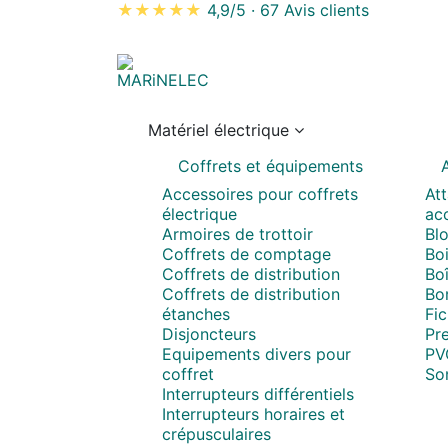
★★★★★
4,9/5
·
67 Avis clients
Matériel électrique
Coffrets et équipements
A
Accessoires pour coffrets
Att
électrique
acc
Armoires de trottoir
Blo
Coffrets de comptage
Boi
Coffrets de distribution
Boî
Coffrets de distribution
Bo
étanches
Fi
Disjoncteurs
Pr
Equipements divers pour
PV
coffret
So
Interrupteurs différentiels
Interrupteurs horaires et
crépusculaires