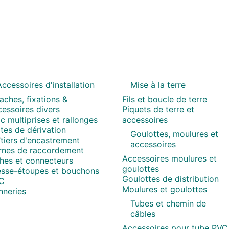
ccessoires d'installation
Mise à la terre
aches, fixations &
Fils et boucle de terre
essoires divers
Piquets de terre et
c multiprises et rallonges
accessoires
tes de dérivation
Goulottes, moulures et
tiers d'encastrement
accessoires
rnes de raccordement
Accessoires moulures et
ches et connecteurs
goulottes
esse-étoupes et bouchons
Goulottes de distribution
C
Moulures et goulottes
nneries
Tubes et chemin de
câbles
Accessoires pour tube PVC