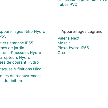
Tubes PVC
Appareillages Niko Hydro
Appareillages Legrand
IP55
Valena Next
tiers étanche IP55
Mosaic
nes de jardin
Plexo hydro IP55
utons-Poussoirs Hydro
Otéo
terrupteurs Hydro
ises de courant Hydro
laques & finitions Niko
aques de recouvrement
s de finition