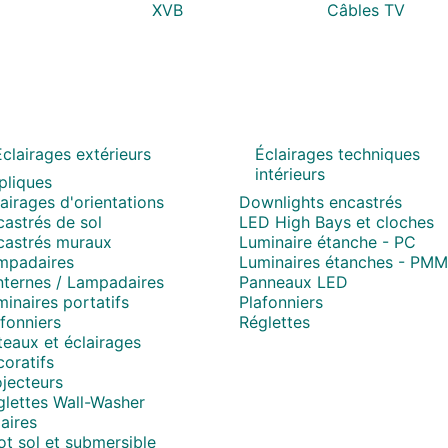
XVB
Câbles TV
Eclairages extérieurs
Éclairages techniques
intérieurs
pliques
airages d'orientations
Downlights encastrés
astrés de sol
LED High Bays et cloches
castrés muraux
Luminaire étanche - PC
mpadaires
Luminaires étanches - PM
nternes / Lampadaires
Panneaux LED
inaires portatifs
Plafonniers
fonniers
Réglettes
eaux et éclairages
oratifs
jecteurs
glettes Wall-Washer
aires
t sol et submersible