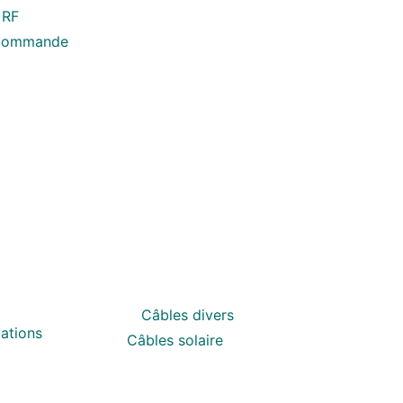
 RF
écommande
Câbles divers
ations
Câbles solaire