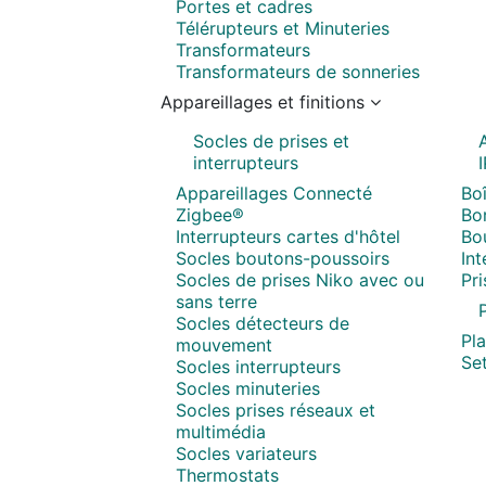
Portes et cadres
Télérupteurs et Minuteries
Transformateurs
Transformateurs de sonneries
Appareillages et finitions
Socles de prises et
interrupteurs
Appareillages Connecté
Boî
Zigbee®
Bor
Interrupteurs cartes d'hôtel
Bo
Socles boutons-poussoirs
In
Socles de prises Niko avec ou
Pr
sans terre
P
Socles détecteurs de
Pl
mouvement
Set
Socles interrupteurs
Socles minuteries
Socles prises réseaux et
multimédia
Socles variateurs
Thermostats