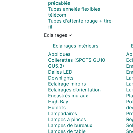
précablés
Tubes annelés flexibles
télécom
Tubes d'attente rouge + tire-
fil
Eclairages
Eclairages intérieurs
Appliques
Ap
Collerettes (SPOTS GU10 -
Ecl
GU5.3)
Enc
Dalles LED
En
Downlights
La
Eclairage miroirs
La
Eclairages d’orientation
Lum
Encastrés muraux
Pla
High Bay
Pot
Hublots
déc
Lampadaires
Pro
Lampes à pinces
Ré
Lampes de bureaux
Sol
Lampes de table
Spo