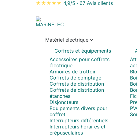
★★★★★
4,9/5
·
67 Avis clients
Matériel électrique
Coffrets et équipements
A
Accessoires pour coffrets
Att
électrique
acc
Armoires de trottoir
Blo
Coffrets de comptage
Boi
Coffrets de distribution
Boî
Coffrets de distribution
Bo
étanches
Fi
Disjoncteurs
Pr
Equipements divers pour
PV
coffret
So
Interrupteurs différentiels
Interrupteurs horaires et
crépusculaires