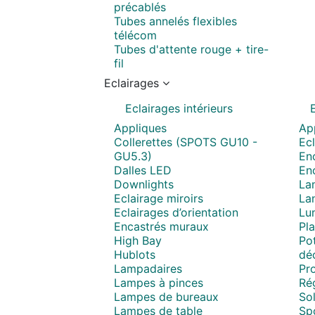
précablés
Tubes annelés flexibles
télécom
Tubes d'attente rouge + tire-
fil
Eclairages
Eclairages intérieurs
Appliques
Ap
Collerettes (SPOTS GU10 -
Ecl
GU5.3)
Enc
Dalles LED
En
Downlights
La
Eclairage miroirs
La
Eclairages d’orientation
Lum
Encastrés muraux
Pla
High Bay
Pot
Hublots
déc
Lampadaires
Pro
Lampes à pinces
Ré
Lampes de bureaux
Sol
Lampes de table
Spo