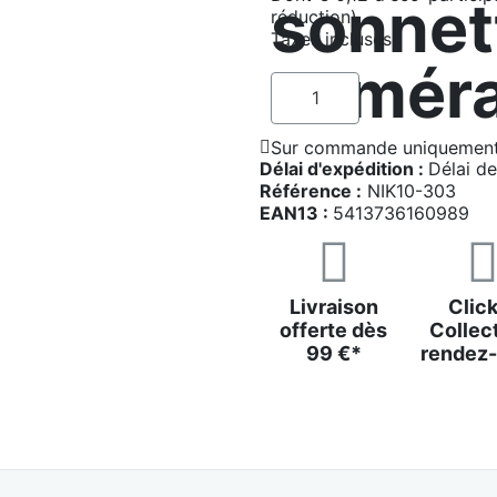
sonnet
réduction)
Taxes incluses
caméra
Sur commande uniquement 
Délai d'expédition :
Délai de
Référence :
NIK10-303
EAN13 :
5413736160989
Livraison
Click
offerte dès
Collect
99 €*
rendez