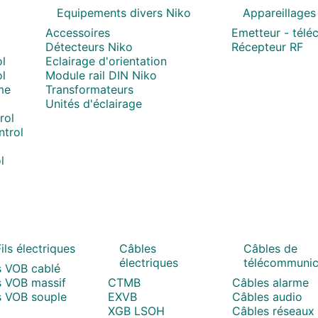
Equipements divers Niko
Appareillages
Accessoires
Emetteur - tél
Détecteurs Niko
Récepteur RF
l
Eclairage d'orientation
l
Module rail DIN Niko
me
Transformateurs
Unités d'éclairage
rol
trol
l
ils électriques
Câbles
Câbles de
électriques
télécommunic
s VOB cablé
s VOB massif
CTMB
Câbles alarme
s VOB souple
EXVB
Câbles audio
XGB LSOH
Câbles réseaux