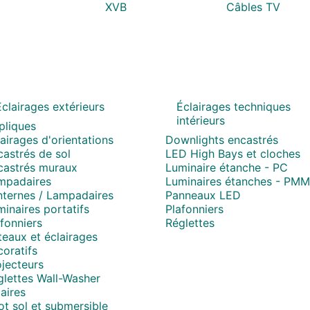
XVB
Câbles TV
Eclairages extérieurs
Éclairages techniques
intérieurs
pliques
airages d'orientations
Downlights encastrés
astrés de sol
LED High Bays et cloches
castrés muraux
Luminaire étanche - PC
mpadaires
Luminaires étanches - PM
nternes / Lampadaires
Panneaux LED
inaires portatifs
Plafonniers
fonniers
Réglettes
eaux et éclairages
oratifs
jecteurs
glettes Wall-Washer
aires
t sol et submersible