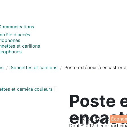
Communications
ntrôle d'accès
rlophones
nettes et carillons
déophones
ns
Sonnettes et carillons
Poste extérieur à encastrer 
Poste e
encast
€ 1 097,15
€ 822,86
Économ
Dont € 0,12 d'éco-particip