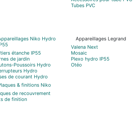
Tubes PVC
Appareillages Niko Hydro
Appareillages Legrand
IP55
Valena Next
tiers étanche IP55
Mosaic
nes de jardin
Plexo hydro IP55
utons-Poussoirs Hydro
Otéo
terrupteurs Hydro
ises de courant Hydro
laques & finitions Niko
aques de recouvrement
s de finition