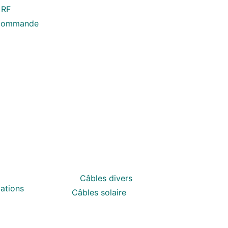
 RF
écommande
Câbles divers
ations
Câbles solaire