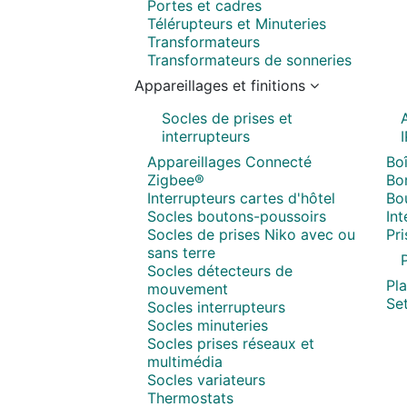
Portes et cadres
Télérupteurs et Minuteries
Transformateurs
Transformateurs de sonneries
Appareillages et finitions
Socles de prises et
interrupteurs
Appareillages Connecté
Boî
Zigbee®
Bor
Interrupteurs cartes d'hôtel
Bo
Socles boutons-poussoirs
In
Socles de prises Niko avec ou
Pr
sans terre
P
Socles détecteurs de
Pl
mouvement
Set
Socles interrupteurs
Socles minuteries
Socles prises réseaux et
multimédia
Socles variateurs
Thermostats