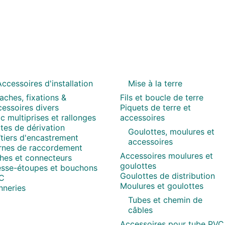
ccessoires d'installation
Mise à la terre
aches, fixations &
Fils et boucle de terre
essoires divers
Piquets de terre et
c multiprises et rallonges
accessoires
tes de dérivation
Goulottes, moulures et
tiers d'encastrement
accessoires
rnes de raccordement
Accessoires moulures et
ches et connecteurs
goulottes
esse-étoupes et bouchons
Goulottes de distribution
C
Moulures et goulottes
nneries
Tubes et chemin de
câbles
Accessoires pour tube PVC