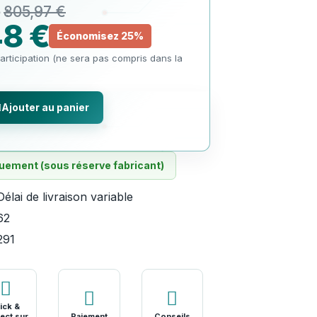
805,97 €
8 €
Économisez 25%
articipation (ne sera pas compris dans la
Ajouter au panier
ement (sous réserve fabricant)
Délai de livraison variable
62
291
ick &
ect sur
Paiement
Conseils