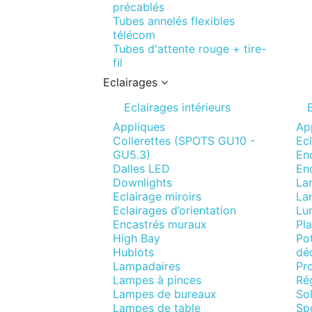
précablés
Tubes annelés flexibles
télécom
Tubes d'attente rouge + tire-
fil
Eclairages
Eclairages intérieurs
Appliques
Ap
Collerettes (SPOTS GU10 -
Ecl
GU5.3)
Enc
Dalles LED
En
Downlights
La
Eclairage miroirs
La
Eclairages d’orientation
Lum
Encastrés muraux
Pla
High Bay
Pot
Hublots
déc
Lampadaires
Pro
Lampes à pinces
Ré
Lampes de bureaux
Sol
Lampes de table
Spo