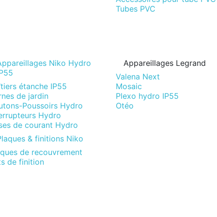
Tubes PVC
Appareillages Niko Hydro
Appareillages Legrand
IP55
Valena Next
tiers étanche IP55
Mosaic
nes de jardin
Plexo hydro IP55
utons-Poussoirs Hydro
Otéo
terrupteurs Hydro
ises de courant Hydro
laques & finitions Niko
aques de recouvrement
s de finition