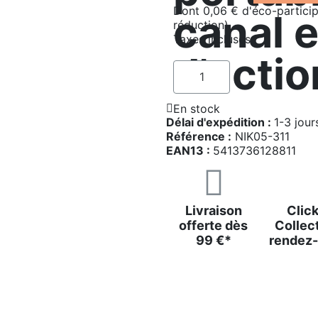
Dont 0,06 € d'éco-particip
canal e
réduction)
Taxes incluses
d'actio
En stock
Délai d'expédition :
1-3 jour
Référence :
NIK05-311
EAN13 :
5413736128811
Livraison
Click
offerte dès
Collect
99 €*
rendez