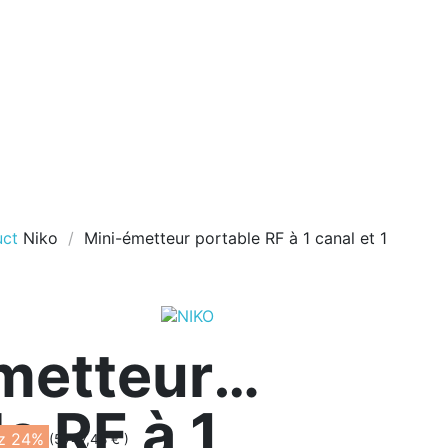
uct
Niko
Mini-émetteur portable RF à 1 canal et 1
metteur
e RF à 1
z 24%
(5 747,48 € )