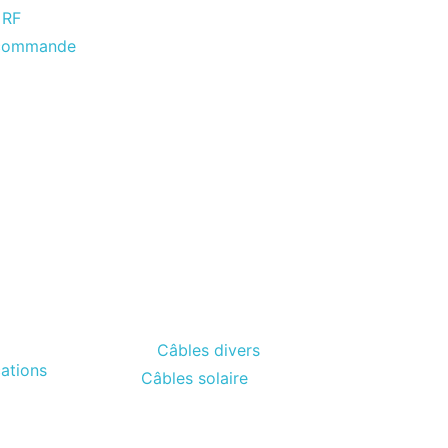
 RF
écommande
Câbles divers
ations
Câbles solaire