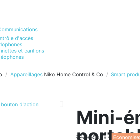
Communications
ntrôle d'accès
rlophones
nettes et carillons
déophones
o
Appareillages
Niko
Home Control & Co
Smart prod
Mini-é
portabl
77,21 €
58,68 €
Économise