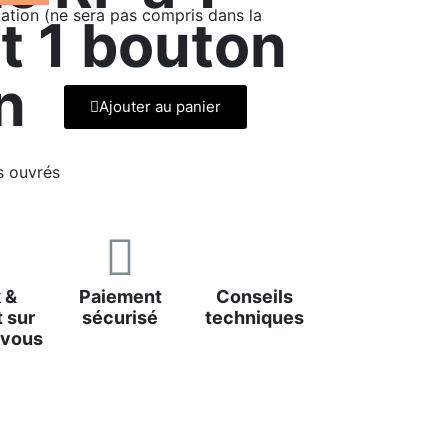
ation (ne sera pas compris dans la
t 1 bouton
n
Ajouter au panier
s ouvrés
 &
Paiement
Conseils
 sur
sécurisé
techniques
-vous