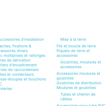
ccessoires d'installation
Mise à la terre
aches, fixations &
Fils et boucle de terre
essoires divers
Piquets de terre et
c multiprises et rallonges
accessoires
tes de dérivation
Goulottes, moulures et
tiers d'encastrement
accessoires
rnes de raccordement
Accessoires moulures et
ches et connecteurs
goulottes
esse-étoupes et bouchons
Goulottes de distribution
C
Moulures et goulottes
nneries
Tubes et chemin de
câbles
Accessoires pour tube PVC