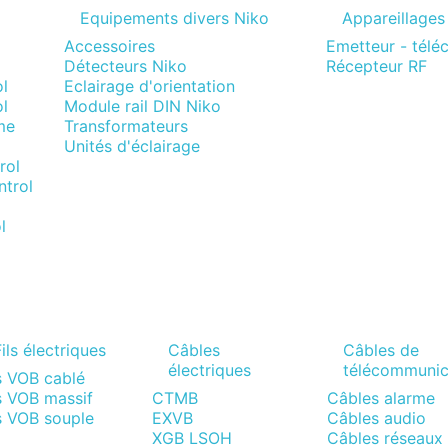
Equipements divers Niko
Appareillages
Accessoires
Emetteur - tél
Détecteurs Niko
Récepteur RF
l
Eclairage d'orientation
l
Module rail DIN Niko
me
Transformateurs
Unités d'éclairage
rol
trol
l
ils électriques
Câbles
Câbles de
électriques
télécommunic
s VOB cablé
s VOB massif
CTMB
Câbles alarme
s VOB souple
EXVB
Câbles audio
XGB LSOH
Câbles réseaux