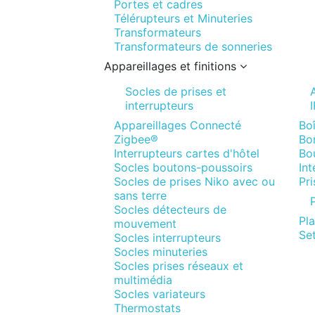
Portes et cadres
Télérupteurs et Minuteries
Transformateurs
Transformateurs de sonneries
Appareillages et finitions
Socles de prises et
interrupteurs
Appareillages Connecté
Boî
Zigbee®
Bor
Interrupteurs cartes d'hôtel
Bo
Socles boutons-poussoirs
In
Socles de prises Niko avec ou
Pr
sans terre
P
Socles détecteurs de
Pl
mouvement
Set
Socles interrupteurs
Socles minuteries
Socles prises réseaux et
multimédia
Socles variateurs
Thermostats