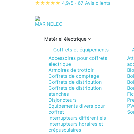
★★★★★
4,9/5
·
67 Avis clients
Matériel électrique
Coffrets et équipements
A
Accessoires pour coffrets
Att
électrique
acc
Armoires de trottoir
Blo
Coffrets de comptage
Boi
Coffrets de distribution
Boî
Coffrets de distribution
Bo
étanches
Fi
Disjoncteurs
Pr
Equipements divers pour
PV
coffret
So
Interrupteurs différentiels
Interrupteurs horaires et
crépusculaires