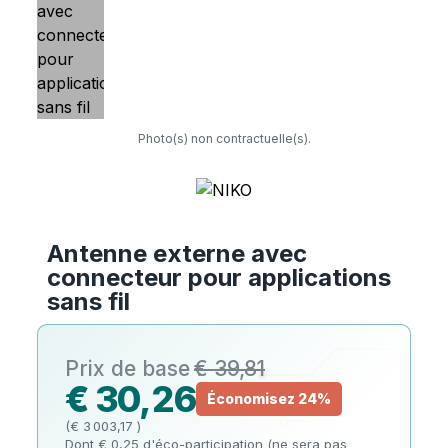
Photo(s) non contractuelle(s).
Antenne externe avec
connecteur pour applications
sans fil
€ 39,81
€ 30,26
Économisez 24%
(€ 3 003,17 )
Dont € 0,25 d'éco-participation (ne sera pas