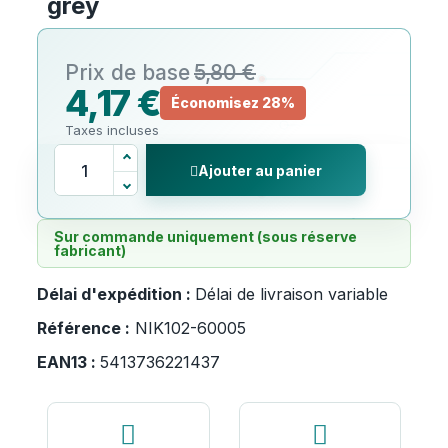
grey
5,80 €
4,17 €
Économisez 28%
Taxes incluses
Ajouter au panier
Sur commande uniquement (sous réserve
fabricant)
Délai d'expédition :
Délai de livraison variable
Référence :
NIK102-60005
EAN13 :
5413736221437