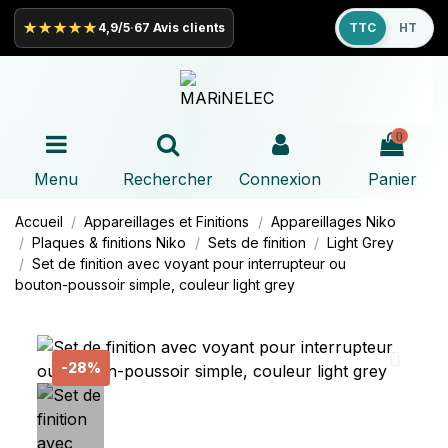
★★★★★
4,9/5
·
67 Avis clients
TTC
HT
0
Menu
Rechercher
Connexion
Panier
Accueil
Appareillages et Finitions
Appareillages
Niko
Plaques & finitions
Niko
Sets de finition
Light Grey
Set de finition avec voyant pour interrupteur ou
bouton-poussoir simple, couleur light grey
-28%