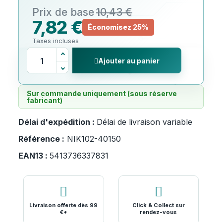
10,43 €
7,82 €
Économisez 25%
Taxes incluses
Ajouter au panier
Sur commande uniquement (sous réserve
fabricant)
Délai d'expédition :
Délai de livraison variable
Référence :
NIK102-40150
EAN13 :
5413736337831
Livraison offerte dès 99
Click & Collect sur
€*
rendez-vous