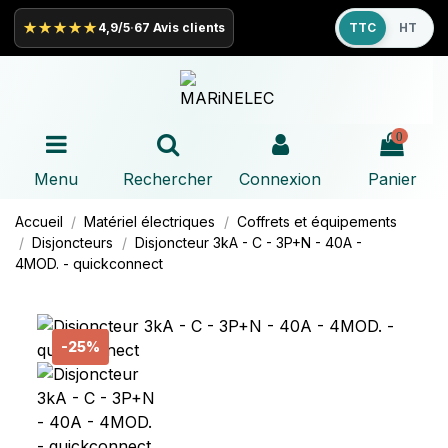
★★★★★
4,9/5
·
67 Avis clients
TTC
HT
0
Menu
Rechercher
Connexion
Panier
Accueil
Matériel électriques
Coffrets et équipements
Disjoncteurs
Disjoncteur 3kA - C - 3P+N - 40A -
4MOD. - quickconnect
-25%