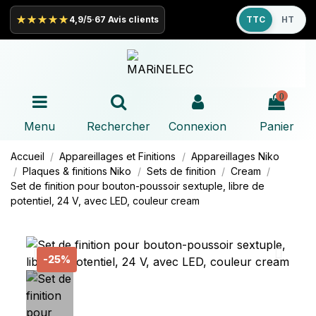
★★★★★
4,9/5
·
67 Avis clients
TTC
HT
0
Menu
Rechercher
Connexion
Panier
Accueil
Appareillages et Finitions
Appareillages
Niko
Plaques & finitions
Niko
Sets de finition
Cream
Set de finition pour bouton-poussoir sextuple, libre de
potentiel, 24 V, avec LED, couleur cream
-25%