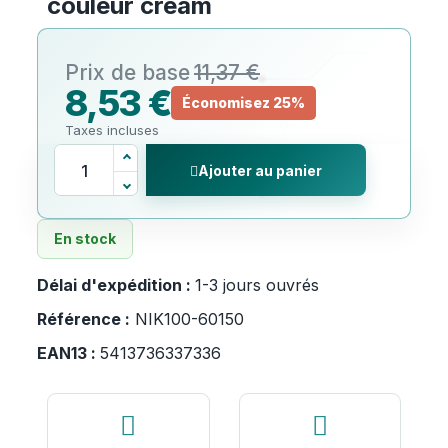
couleur cream
11,37 €
8,53 €
Économisez 25%
Taxes incluses
Ajouter au panier
En stock
Délai d'expédition :
1-3 jours ouvrés
Référence :
NIK100-60150
EAN13 :
5413736337336