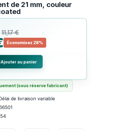
nt de 21 mm, couleur
coated
11,17 €
€
Économisez 28%
Ajouter au panier
ement (sous réserve fabricant)
Délai de livraison variable
66501
354