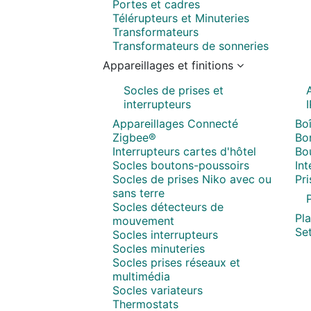
Portes et cadres
Télérupteurs et Minuteries
Transformateurs
Transformateurs de sonneries
Appareillages et finitions
Socles de prises et
interrupteurs
Appareillages Connecté
Boî
Zigbee®
Bor
Interrupteurs cartes d'hôtel
Bo
Socles boutons-poussoirs
In
Socles de prises Niko avec ou
Pr
sans terre
P
Socles détecteurs de
Pl
mouvement
Set
Socles interrupteurs
Socles minuteries
Socles prises réseaux et
multimédia
Socles variateurs
Thermostats