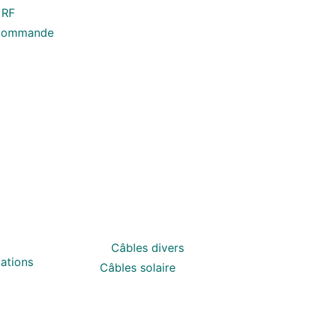
 RF
écommande
Câbles divers
ations
Câbles solaire