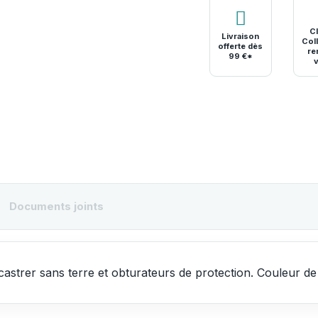
Cl
Livraison
Coll
offerte dès
re
99 €*
Documents joints
castrer sans terre et obturateurs de protection. Couleur de