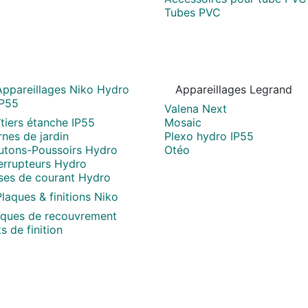
Tubes PVC
Appareillages Niko Hydro
Appareillages Legrand
IP55
Valena Next
tiers étanche IP55
Mosaic
nes de jardin
Plexo hydro IP55
utons-Poussoirs Hydro
Otéo
terrupteurs Hydro
ises de courant Hydro
laques & finitions Niko
aques de recouvrement
s de finition