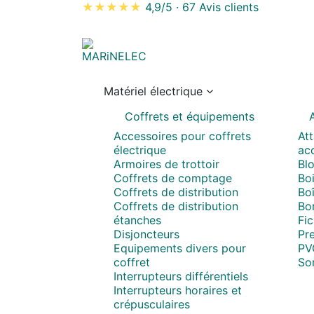
★★★★★
4,9/5
·
67 Avis clients
Matériel électrique
Coffrets et équipements
A
Accessoires pour coffrets
Att
électrique
acc
Armoires de trottoir
Blo
Coffrets de comptage
Boi
Coffrets de distribution
Boî
Coffrets de distribution
Bo
étanches
Fi
Disjoncteurs
Pr
Equipements divers pour
PV
coffret
So
Interrupteurs différentiels
Interrupteurs horaires et
crépusculaires