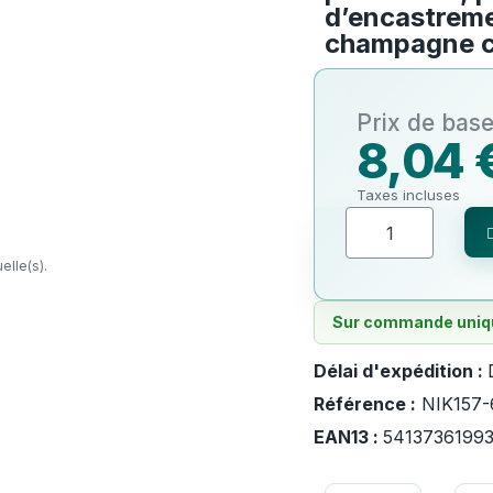
d’encastreme
champagne 
8,04 
Taxes incluses
elle(s).
Sur commande uniqu
Délai d'expédition :
Référence :
NIK157-
EAN13 :
5413736199