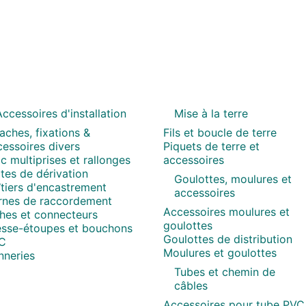
ccessoires d'installation
Mise à la terre
aches, fixations &
Fils et boucle de terre
essoires divers
Piquets de terre et
c multiprises et rallonges
accessoires
tes de dérivation
Goulottes, moulures et
tiers d'encastrement
accessoires
rnes de raccordement
Accessoires moulures et
ches et connecteurs
goulottes
esse-étoupes et bouchons
Goulottes de distribution
C
Moulures et goulottes
nneries
Tubes et chemin de
câbles
Accessoires pour tube PVC