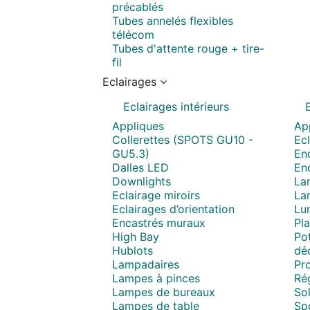
précablés
Tubes annelés flexibles
télécom
Tubes d'attente rouge + tire-
fil
Eclairages
Eclairages intérieurs
Appliques
Ap
Collerettes (SPOTS GU10 -
Ecl
GU5.3)
Enc
Dalles LED
En
Downlights
La
Eclairage miroirs
La
Eclairages d’orientation
Lum
Encastrés muraux
Pla
High Bay
Pot
Hublots
déc
Lampadaires
Pro
Lampes à pinces
Ré
Lampes de bureaux
Sol
Lampes de table
Spo