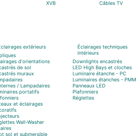
XVB
Câbles TV
Eclairages extérieurs
Éclairages techniques
intérieurs
pliques
airages d'orientations
Downlights encastrés
astrés de sol
LED High Bays et cloches
castrés muraux
Luminaire étanche - PC
mpadaires
Luminaires étanches - PM
nternes / Lampadaires
Panneaux LED
inaires portatifs
Plafonniers
fonniers
Réglettes
eaux et éclairages
oratifs
jecteurs
glettes Wall-Washer
aires
t sol et submersible