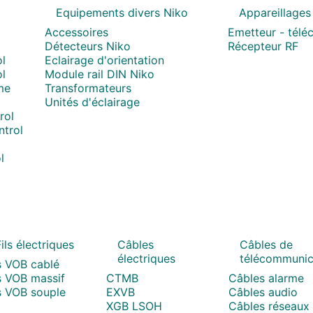
Equipements divers Niko
Appareillages
Accessoires
Emetteur - tél
Détecteurs Niko
Récepteur RF
l
Eclairage d'orientation
l
Module rail DIN Niko
me
Transformateurs
Unités d'éclairage
rol
trol
l
ils électriques
Câbles
Câbles de
électriques
télécommunic
s VOB cablé
s VOB massif
CTMB
Câbles alarme
s VOB souple
EXVB
Câbles audio
XGB LSOH
Câbles réseaux