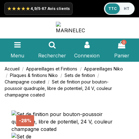
★★★★★
4,9/5
·
67 Avis clients
TTC
HT
0
Menu
Rechercher
Connexion
Panier
Accueil
Appareillages et Finitions
Appareillages
Niko
Plaques & finitions
Niko
Sets de finition
Champagne coated
Set de finition pour bouton-
poussoir quadruple, libre de potentiel, 24 V, couleur
champagne coated
-28%