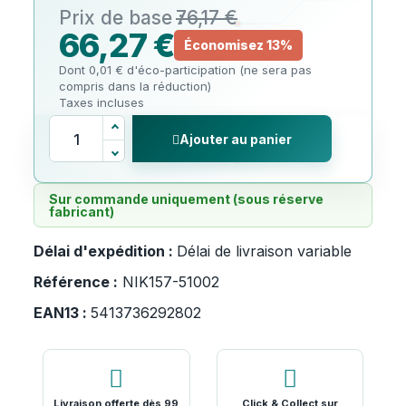
76,17 €
66,27 €
Économisez 13%
Dont 0,01 € d'éco-participation (ne sera pas
compris dans la réduction)
Taxes incluses
Ajouter au panier
Sur commande uniquement (sous réserve
fabricant)
Délai d'expédition :
Délai de livraison variable
Référence :
NIK157-51002
EAN13 :
5413736292802
Livraison offerte dès 99
Click & Collect sur