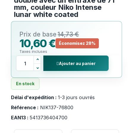
double avec un entraxe de 71
mm, couleur Niko Intense
lunar white coated
14,73 €
10,60 €
Économisez 28%
Taxes incluses
Ajouter au panier
En stock
Délai d'expédition :
1-3 jours ouvrés
Référence :
NIK137-76800
EAN13 :
5413736404700