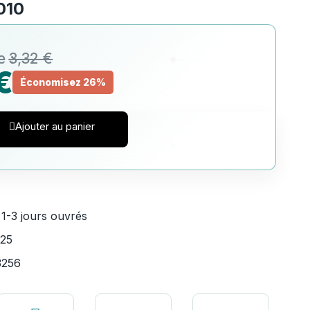
010
3,32 €
€
Économisez 26%
Ajouter au panier
:
1-3 jours ouvrés
25
3256