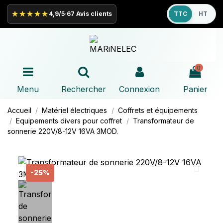
★★★★★
4,9/5
·
67 Avis clients
TTC
HT
0
Menu
Rechercher
Connexion
Panier
Accueil
Matériel électriques
Coffrets et équipements
Equipements divers pour coffret
Transformateur de
sonnerie 220V/8-12V 16VA 3MOD.
-25%